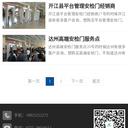
开江县平台管理安检门经销商
开江县平台管理安检门经销商27号的时候开江
县有很多客户咨询，想购买平台管理安检门，
不知道开江县有卖的吗，价格一般多少钱一
台，该怎...
达州高端安检门服务点
达州高端安检门服务点20号的时候达州有很多
客户咨询，想购买高端安检门，不知道达州有
卖的吗，价格一般多少钱一台，该怎么选择，
在这里...
第一页
1
2
下一页
尾页
手机：18825212272
电话：0755-29026612